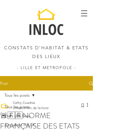
CONSTATS D'HABITAT & ETATS
DES LIEUX
- LILLE ET METROPOLE -
Post
Tous les posts
Cathy Cuadras
Tous les posts
3 mars
5 min de lecture
🚨🇫🇷NORME
Etats des lieux
FRANÇAISE DES ETATS
Actualités INLOC