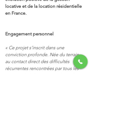
locative et de la location résidentielle 
en France.
Engagement personnel
« Ce projet s’inscrit dans une 
conviction profonde. Née du terrain, 
au contact direct des difficultés 
récurrentes rencontrées par tous les 
usagers de la location résidentielle, 
l’initiative INLOC est issue d’un 
épisode de vie ayant profondément 
remodulé ma vision du temps et de 
l’entrepreneuriat, et m’a conduite à 
poser l’acte fondateur de la norme 
nationale qui manquait au métier.
Engagée avec la volonté sincère 