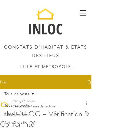
CONSTATS D'HABITAT & ETATS
DES LIEUX
- LILLE ET METROPOLE -
Post
Tous les posts
Cathy Cuadras
Tous les posts
6 août 2025
4 min de lecture
Label INLOC – Vérification &
Etats des lieux
Conformité
Actualités INLOC