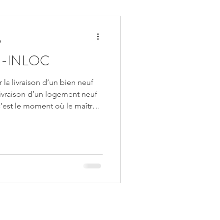
e
es -INLOC
 la livraison d’un bien neuf
livraison d’un logement neuf
’est le moment où le maître
nt le bien à son acquéreur.
’un procès-verbal de
des réserves, c’est-à-dire des
uéreur (ou son représentant)
u’est-ce qu’une réserve ? Une