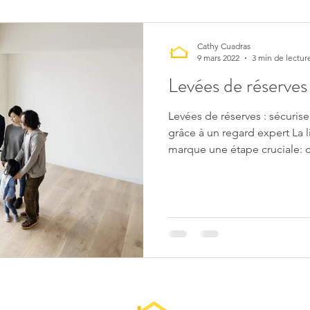
Cathy Cuadras
9 mars 2022
3 min de lectur
Levées de réserv
Levées de réserves : sécuriser
grâce à un regard expert La 
marque une étape cruciale: c
d’ouvrage remet officielleme
Cette phase s’accompagne d
réception, qui peut contenir 
anomalies relevées par l’acq
lors de la remise des clés. Q
réserve est une anomalie visi