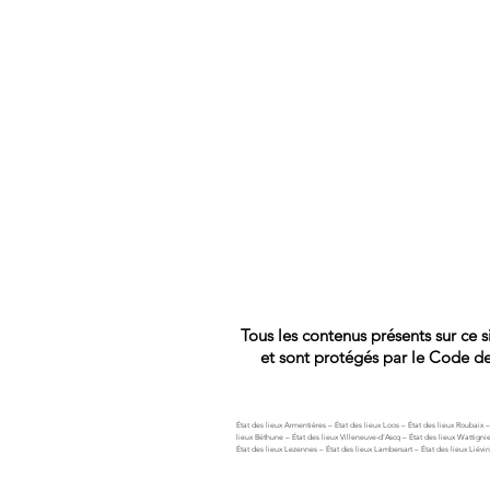
Tous les contenus présents sur ce
et sont protégés par le Code de 
État des lieux Armentières – État des lieux Loos – État des lieux Roubaix
lieux Béthune – État des lieux Villeneuve-d’Ascq – État des lieux Wattigni
État des lieux Lezennes – État des lieux Lambersart – État des lieux Liévin