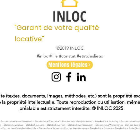
"Garant de votre qualité
locative"
©2019 INLOC
#inloc #lille #constat #etatdeslieux
Mentions légales
 site (textes, documents, images, méthodes, etc.) sont la propriété
la propriété intellectuelle. Toute reproduction ou utilisation, même p
préalable est strictement interdite. © INLOC 2025
 – État des lieux Faches-Thumesnil – État des lieux Wasquehal – État des lieux Marcq-en-Barœul – État des lieux Tourcoing – État des lieux Ronc
es – État des lieux Douai – État des lieux Lens – État des lieux Hem – État des lieux Haubourdin – État des lieux Wambrechies – État des lieux 
 – État des lieux Saint-André-lez-Lille – État des lieux Sequedin – État des lieux Wattrelos – État des lieux Emmerin – État des lieux Sin-le-Nobl