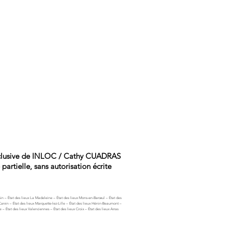
 exclusive de INLOC / Cathy CUADRAS
artielle, sans autorisation écrite
hin – État des lieux La Madeleine – État des lieux Mons-en-Barœul – État des
Carvin – État des lieux Marquette-lez-Lille – État des lieux Hénin-Beaumont –
e – État des lieux Valenciennes – État des lieux Croix – État des lieux Arras